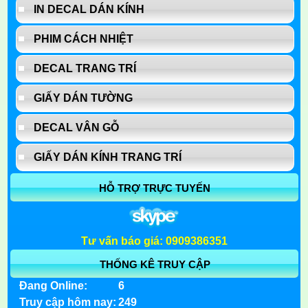
IN DECAL DÁN KÍNH
PHIM CÁCH NHIỆT
DECAL TRANG TRÍ
GIẤY DÁN TƯỜNG
DECAL VÂN GỖ
GIẤY DÁN KÍNH TRANG TRÍ
HỖ TRỢ TRỰC TUYẾN
Tư vấn báo giá: 0909386351
THỐNG KÊ TRUY CẬP
Đang Online:
6
Truy cập hôm nay:
249