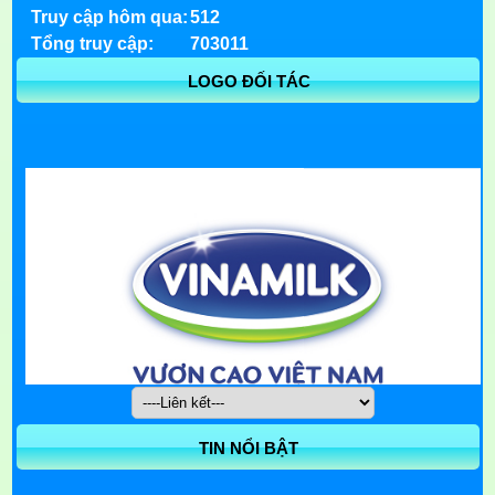
Truy cập hôm qua:
512
Tổng truy cập:
703011
LOGO ĐỐI TÁC
TIN NỔI BẬT