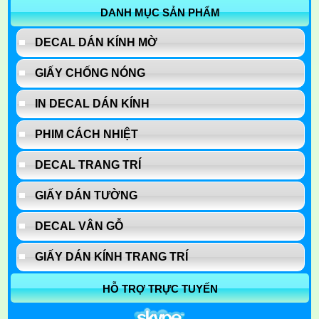
DANH MỤC SẢN PHẨM
DECAL DÁN KÍNH MỜ
GIẤY CHỐNG NÓNG
IN DECAL DÁN KÍNH
PHIM CÁCH NHIỆT
DECAL TRANG TRÍ
GIẤY DÁN TƯỜNG
DECAL VÂN GỖ
GIẤY DÁN KÍNH TRANG TRÍ
HỖ TRỢ TRỰC TUYẾN