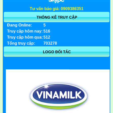
Tư vấn báo giá: 0909386351
THỐNG KÊ TRUY CẬP
Đang Online:
5
Truy cập hôm nay:
516
Truy cập hôm qua:
512
Tổng truy cập:
703278
LOGO ĐỐI TÁC