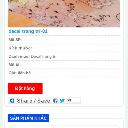
decal trang trí-01
Mã SP:
Kích thước:
Danh mục:
Decal trang trí
Mô tả:
Giá:
liên hệ
Đặt hàng
SẢN PHẨM KHÁC