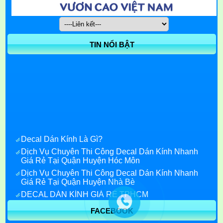
TIN NỔI BẬT
Decal Dán Kính Là Gì?
Dịch Vụ Chuyên Thi Công Decal Dán Kính Nhanh
Giá Rẻ Tại Quận Huyện Hóc Môn
Dịch Vụ Chuyên Thi Công Decal Dán Kính Nhanh
Giá Rẻ Tại Quận Huyện Nhà Bè
DECAL DÁN KÍNH GIÁ RẺ TPHCM
Decal Dán Kính Giá Rẻ quận 7
FACEBOOK
Decal dán kính quận 1