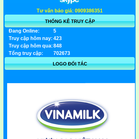
Tư vấn báo giá: 0909386351
THỐNG KÊ TRUY CẬP
Đang Online:
5
Truy cập hôm nay:
423
Truy cập hôm qua:
848
Tổng truy cập:
702673
LOGO ĐỐI TÁC