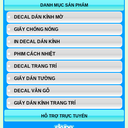
DANH MỤC SẢN PHẨM
DECAL DÁN KÍNH MỜ
GIẤY CHỐNG NÓNG
IN DECAL DÁN KÍNH
PHIM CÁCH NHIỆT
DECAL TRANG TRÍ
GIẤY DÁN TƯỜNG
DECAL VÂN GỖ
GIẤY DÁN KÍNH TRANG TRÍ
HỖ TRỢ TRỰC TUYẾN