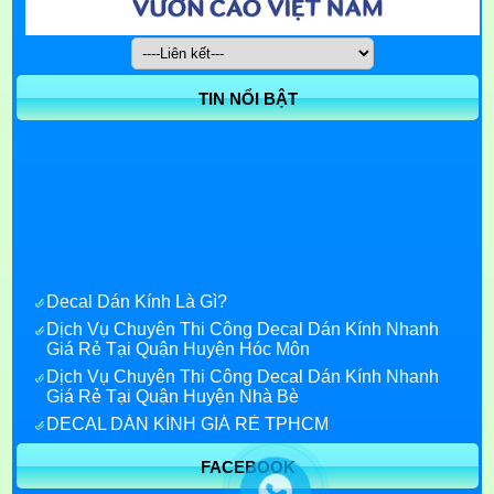
TIN NỔI BẬT
Decal Dán Kính Là Gì?
Dịch Vụ Chuyên Thi Công Decal Dán Kính Nhanh
Giá Rẻ Tại Quận Huyện Hóc Môn
Dịch Vụ Chuyên Thi Công Decal Dán Kính Nhanh
Giá Rẻ Tại Quận Huyện Nhà Bè
DECAL DÁN KÍNH GIÁ RẺ TPHCM
Decal Dán Kính Giá Rẻ quận 7
FACEBOOK
Decal dán kính quận 1