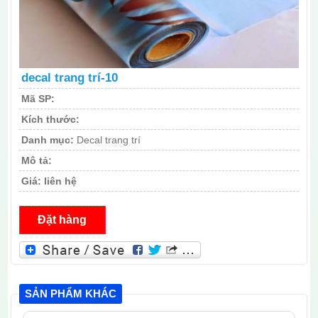
decal trang trí-10
Mã SP:
Kích thước:
Danh mục:
Decal trang trí
Mô tả:
Giá:
liên hệ
Đặt hàng
SẢN PHẨM KHÁC