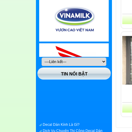
TIN NỔI BẬT
Decal Dán Kính Là Gì?
Dịch Vụ Chuyên Thi Công Decal Dán
Kính Nhanh Giá Rẻ Tại Quận Huyện Hóc