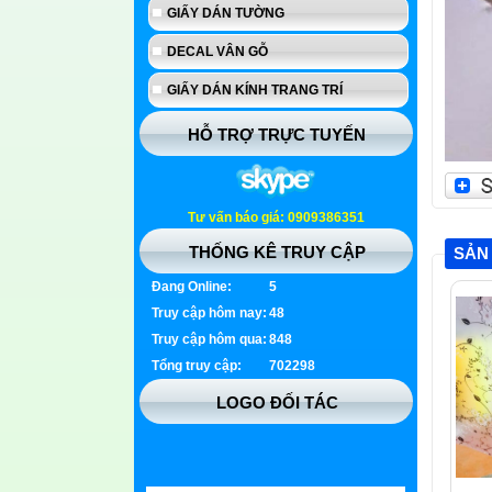
GIẤY DÁN TƯỜNG
DECAL VÂN GỖ
GIẤY DÁN KÍNH TRANG TRÍ
HỖ TRỢ TRỰC TUYẾN
Tư vấn báo giá: 0909386351
THỐNG KÊ TRUY CẬP
SẢN
Đang Online:
5
Truy cập hôm nay:
48
Truy cập hôm qua:
848
Tổng truy cập:
702298
LOGO ĐỐI TÁC