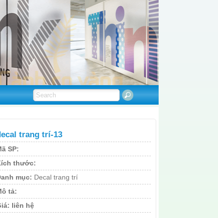
ecal trang trí-13
ã SP:
ích thước:
Danh mục:
Decal trang trí
ô tả:
iá:
liên hệ