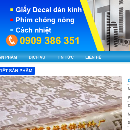
ẢN PHẨM
DỊCH VỤ
TIN TỨC
LIÊN HỆ
TIẾT SẢN PHẨM
d
M
K
M
G