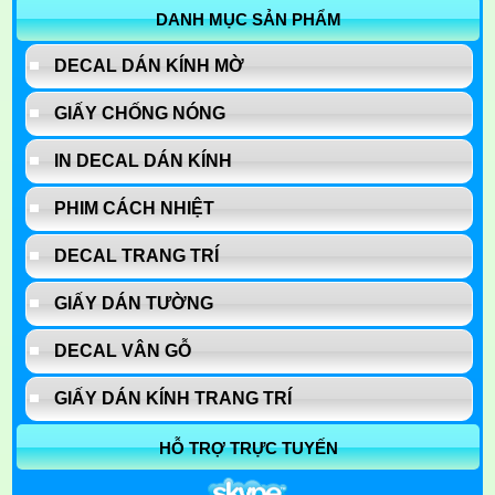
DANH MỤC SẢN PHẨM
DECAL DÁN KÍNH MỜ
GIẤY CHỐNG NÓNG
IN DECAL DÁN KÍNH
PHIM CÁCH NHIỆT
DECAL TRANG TRÍ
GIẤY DÁN TƯỜNG
DECAL VÂN GỖ
GIẤY DÁN KÍNH TRANG TRÍ
HỖ TRỢ TRỰC TUYẾN