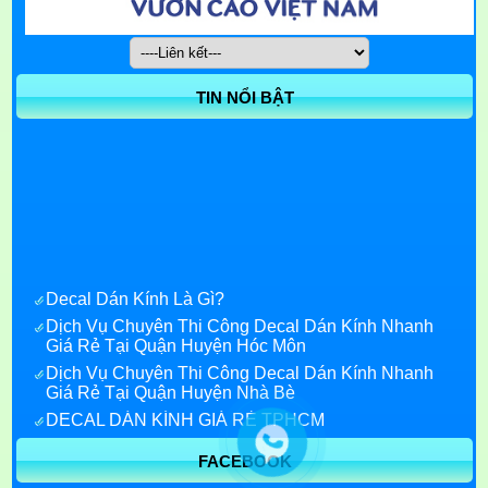
TIN NỔI BẬT
Decal Dán Kính Là Gì?
Dịch Vụ Chuyên Thi Công Decal Dán Kính Nhanh
Giá Rẻ Tại Quận Huyện Hóc Môn
Dịch Vụ Chuyên Thi Công Decal Dán Kính Nhanh
Giá Rẻ Tại Quận Huyện Nhà Bè
DECAL DÁN KÍNH GIÁ RẺ TPHCM
Decal Dán Kính Giá Rẻ quận 7
FACEBOOK
Decal dán kính quận 1