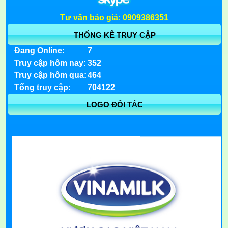
Tư vấn báo giá: 0909386351
THỐNG KÊ TRUY CẬP
Đang Online:
7
Truy cập hôm nay:
352
Truy cập hôm qua:
464
Tổng truy cập:
704122
LOGO ĐỐI TÁC