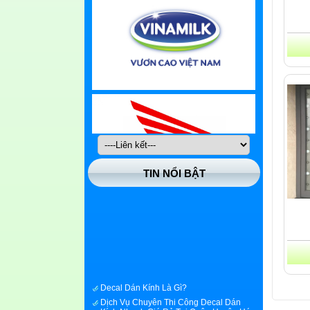
TIN NỔI BẬT
Decal Dán Kính Là Gì?
Dịch Vụ Chuyên Thi Công Decal Dán
Kính Nhanh Giá Rẻ Tại Quận Huyện Hóc