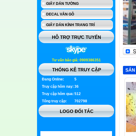
GIẤY DÁN TƯỜNG
DECAL VÂN GỖ
GIẤY DÁN KÍNH TRANG TRÍ
HỖ TRỢ TRỰC TUYẾN
Tư vấn báo giá: 0909386351
THỐNG KÊ TRUY CẬP
SẢN
Đang Online:
5
Truy cập hôm nay:
36
Truy cập hôm qua:
512
Tổng truy cập:
702798
LOGO ĐỐI TÁC