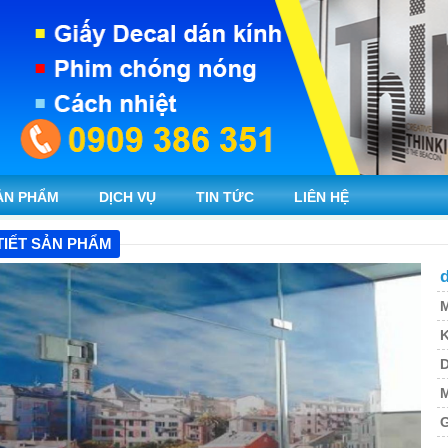
ẢN PHẨM
DỊCH VỤ
TIN TỨC
LIÊN HỆ
TIẾT SẢN PHẨM
d
M
K
M
G