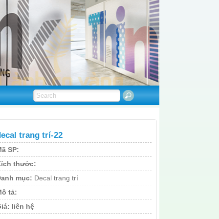
ecal trang trí-22
ã SP:
ích thước:
Danh mục:
Decal trang trí
ô tả:
iá:
liên hệ