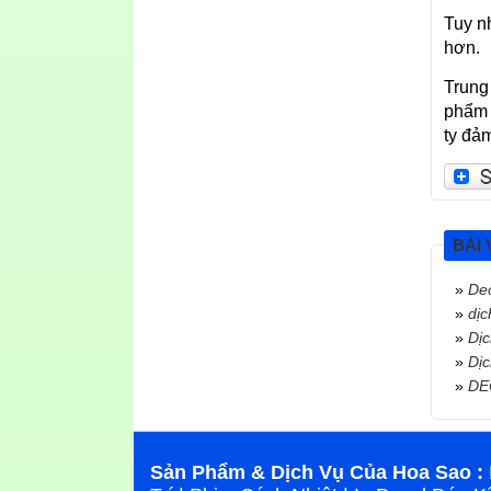
Tuy n
hơn.
Trung
phẩm 
ty đả
BÀI 
»
Dec
»
dịc
»
Dịc
»
Dịc
»
DE
Sản Phẩm & Dịch Vụ Của Hoa Sao :