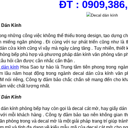
ĐT : 0909,386
 Dán Kính
rong những công việc không thể thiếu trong design, tạo dựng ch
n miếng ngăn phòng . Đi cùng với sự phát triển cũng như là 
dán cửa kính cũng vì vậy mà ngày càng tăng . Tuy nhiên, thiết
phòng bếp phù hợp và phương pháp dán kính văn phòng văn phò
 câu hỏi cần được cân nhắc cẩn thận .
 dán kính
Hoa Sao tự hào là Trung tâm tiên phong trong ngàn
m lâu năm hoạt động trong ngành decal dán cửa kính văn p
 nói riêng, Công ty đảm bảo chắc chắn sẽ mang đến cho khá
làm việc chất lượng nhất.
 Dán Kính
 dán kính phòng bếp hay còn gọi là decal cát mờ, hay giấy dán 
 với mỗi khách hàng . Công ty đảm bảo tạo nên không gian t
văn phòng trong và decal mờ là một giải pháp trang trí giúp tr
ẩm mỹ và tính đa dạng về kiểu mẫu mã của decal cát mờ cho ng