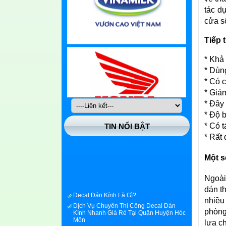
tác d
cửa s
Tiếp 
* Khả
* Dùn
* Có 
* Giả
* Đây 
* Độ 
* Có 
TIN NỔI BẬT
* Rất 
Một s
Ngoài 
dán th
Decal Dán Kính Là Gì?
nhiều
Dịch Vụ Chuyên Thi Công Decal Dán
Kính Nhanh Giá Rẻ Tại Quận Huyện Hóc
phòng
Môn
lựa c
Dịch Vụ Chuyên Thi Công Decal Dán