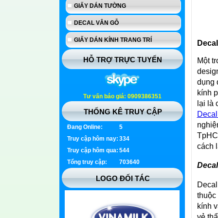
GIẤY DÁN TƯỜNG
DECAL VÂN GỖ
GIẤY DÁN KÍNH TRANG TRÍ
Decal
HỖ TRỢ TRỰC TUYẾN
Một t
desig
dụng 
kính 
Tư vấn báo giá: 0909386351
lại là
THỐNG KÊ TRUY CẬP
Decal
nghiệ
Đang Online:
5
TpHCM
Truy cập hôm nay:
334
cách 
Truy cập hôm qua:
544
Tổng truy cập:
703640
Decal
LOGO ĐỐI TÁC
Decal
thuộc
kính 
vẻ th