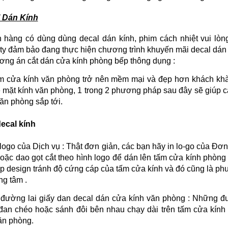
 Dán Kính
 hàng có dùng dùng decal dán kính, phim cách nhiệt vui lòng 
ty đảm bảo đang thực hiện chương trình khuyến mãi decal dán
ơng án cắt dán cửa kính phòng bếp thông dụng :
m cửa kính văn phòng trở nên mềm mại và đẹp hơn khách kh
ề mặt kính văn phòng, 1 trong 2 phương pháp sau đây sẽ giúp 
ăn phòng sắp tới.
ecal kính
 logo của Dịch vụ : Thật đơn giản, các bạn hãy in lo-go của Đơ
oặc dao gọt cắt theo hình logo để dán lên tấm cửa kính phòng 
úp design tránh độ cứng cáp của tấm cửa kính và đó cũng là ph
ung tâm .
 đường lai giấy dan decal dán cửa kính văn phòng : Những
đan chéo hoặc sánh đôi bên nhau chạy dài trên tấm cửa kính 
ăn phòng.