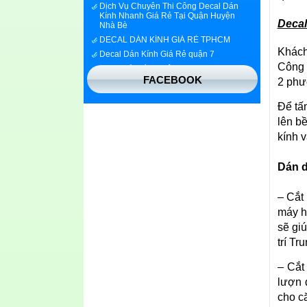
Kính Nhanh Giá Rẻ Tại Quận Huyện
Nhà Bè
Decal
DECAL DÁN KÍNH GIÁ RẺ TPHCM
Decal Dán Kính Giá Rẻ quận 7
Khách
Decal dán kính quận 1
Công 
Decal dán kính bắc ninh
FACEBOOK
2 phư
Decal dán kính tại bình dương
In decal dán kính trang trí
Để tấ
Decal dán kính phản quang tphcm
lên b
kính v
Dán d
– Cắt
máy h
sẽ gi
trí Tr
– Cắt
lượn 
cho c