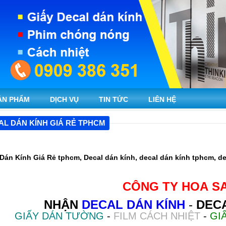
ẢN PHẨM
DỊCH VỤ
TIN TỨC
LIÊN HỆ
AL DÁN KÍNH GIÁ RẺ TPHCM
Dán Kính Giá Rẻ tphcm, Decal dán kính, decal dán kính tphcm, d
CÔNG TY HOA S
NHẬN
DECAL DÁN KÍNH
-
DEC
GIẤY DÁN TƯỜNG
-
FILM CÁCH NHIỆT
-
GI