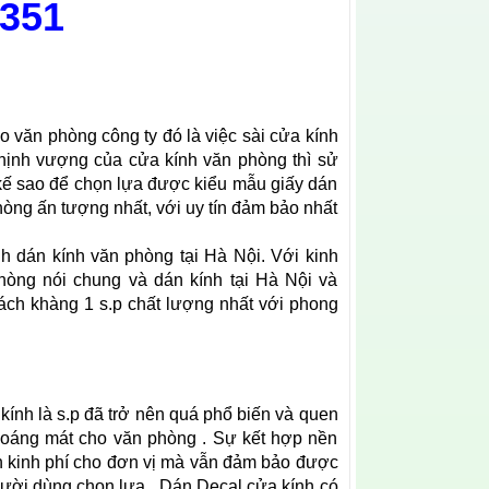
,351
o văn phòng công ty đó là việc sài cửa kính
thịnh vượng của cửa kính văn phòng thì sử
 kế sao để chọn lựa được kiểu mẫu giấy dán
ng ấn tượng nhất, với uy tín đảm bảo nhất
h dán kính văn phòng tại Hà Nội. Với kinh
hòng nói chung và dán kính tại Hà Nội và
ch khàng 1 s.p chất lượng nhất với phong
kính là s.p đã trở nên quá phổ biến và quen
hoáng mát cho văn phòng . Sự kết hợp nền
ánh kinh phí cho đơn vị mà vẫn đảm bảo được
ười dùng chọn lựa . Dán Decal cửa kính có