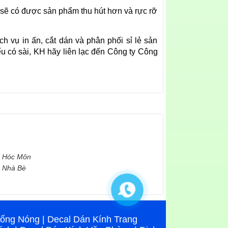
 sẽ có được sản phẩm thu hút hơn và rực rỡ
 vụ in ấn, cắt dán và phân phối sỉ lẻ sản
ếu có sài, KH hãy liên lạc đến Công ty Công
n Hóc Môn
n Nhà Bè
hống Nóng
|
Decal Dán Kính Trang