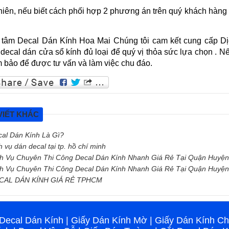
hiên, nếu biết cách phối hợp 2 phương án trên quý khách hàng
 tâm Decal Dán Kính Hoa Mai Chúng tôi cam kết cung cấp Dịch
decal dán cửa sổ kính đủ loại để quý vị thỏa sức lựa chọn . N
m bảo để được tư vấn và làm việc chu đáo.
VIẾT KHÁC
al Dán Kính Là Gì?
h vụ dán decal tại tp. hồ chí minh
h Vụ Chuyên Thi Công Decal Dán Kính Nhanh Giá Rẻ Tại Quận Huyệ
h Vụ Chuyên Thi Công Decal Dán Kính Nhanh Giá Rẻ Tại Quận Huyệ
CAL DÁN KÍNH GIÁ RẺ TPHCM
Decal Dán Kính
|
Giấy Dán Kính Mờ
|
Giấy Dán Kính C