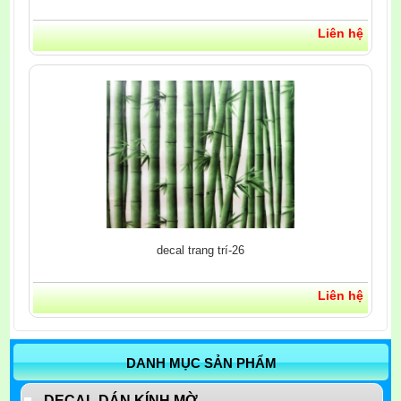
Liên hệ
decal trang trí-26
Liên hệ
DANH MỤC SẢN PHẨM
DECAL DÁN KÍNH MỜ