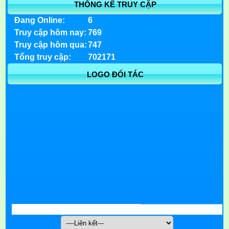
THỐNG KÊ TRUY CẬP
Đang Online:
6
Truy cập hôm nay:
769
Truy cập hôm qua:
747
Tổng truy cập:
702171
LOGO ĐỐI TÁC