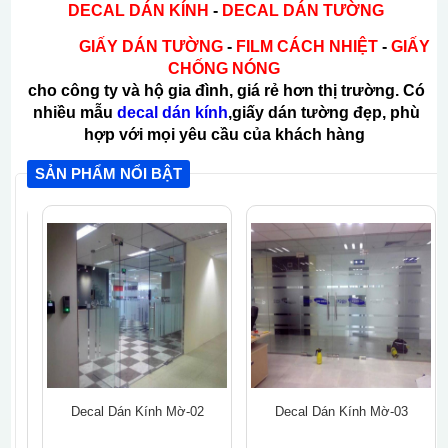
DECAL DÁN KÍNH
-
DECAL DÁN TƯỜNG
GIẤY
DÁN TƯỜNG
-
FILM CÁCH NHIỆT
-
GIẤY
CHỐNG NÓNG
cho công ty và hộ gia đình, giá rẻ hơn thị trường. Có
nhiều mẫu
decal dán kính
,giấy dán tường đẹp, phù
hợp với mọi yêu cầu của khách hàng
SẢN PHẨM NỔI BẬT
Decal Dán Kính Mờ-02
Decal Dán Kính Mờ-03