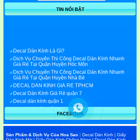
TIN NỔI BẬT
Decal Dán Kính Là Gì?
Dịch Vụ Chuyên Thi Công Decal Dán Kính Nhanh
Giá Rẻ Tại Quận Huyện Hóc Môn
Dịch Vụ Chuyên Thi Công Decal Dán Kính Nhanh
Giá Rẻ Tại Quận Huyện Nhà Bè
DECAL DÁN KÍNH GIÁ RẺ TPHCM
Decal Dán Kính Giá Rẻ quận 7
Decal dán kính quận 1
Decal dán kính bắc ninh
Decal dán kính tại bình dương
FACEBOOK
In decal dán kính trang trí
Decal dán kính phản quang tphcm
Sản Phẩm & Dịch Vụ Của Hoa Sao :
Decal Dán Kính
|
Giấy
Dán Kính Mờ
|
Giấy Dán Kính Chống Nóng
|
Decal Dán Kính