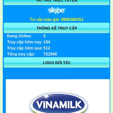
HỖ TRỢ TRỰC TUYẾN
Tư vấn báo giá: 0909386351
THỐNG KÊ TRUY CẬP
Đang Online:
5
Truy cập hôm nay:
184
Truy cập hôm qua:
512
Tổng truy cập:
702946
LOGO ĐỐI TÁC