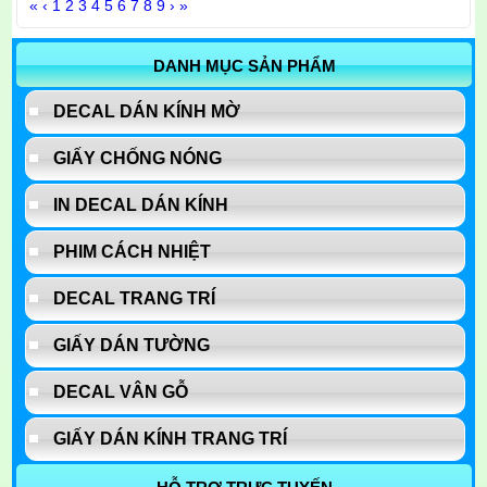
«
‹
1
2
3
4
5
6
7
8
9
›
»
DANH MỤC SẢN PHẨM
DECAL DÁN KÍNH MỜ
GIẤY CHỐNG NÓNG
IN DECAL DÁN KÍNH
PHIM CÁCH NHIỆT
DECAL TRANG TRÍ
GIẤY DÁN TƯỜNG
DECAL VÂN GỖ
GIẤY DÁN KÍNH TRANG TRÍ