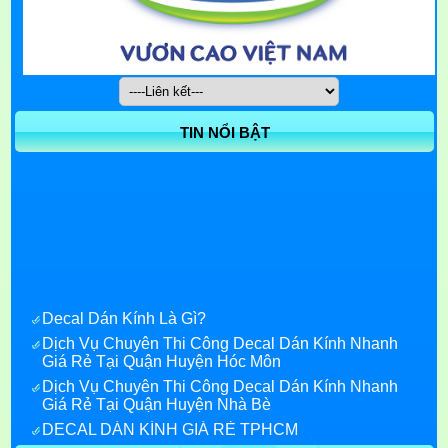
TIN NỔI BẬT
Decal Dán Kính Là Gì?
Dịch Vụ Chuyên Thi Công Decal Dán Kính Nhanh
Giá Rẻ Tại Quận Huyện Hóc Môn
Dịch Vụ Chuyên Thi Công Decal Dán Kính Nhanh
Giá Rẻ Tại Quận Huyện Nhà Bè
DECAL DÁN KÍNH GIÁ RẺ TPHCM
Decal Dán Kính Giá Rẻ quận 7